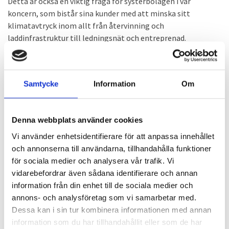
Detta är också en viktig fråga för systerbolagen i vår
koncern, som bistår sina kunder med att minska sitt
klimatavtryck inom allt från återvinning och
laddinfrastruktur till ledningsnät och entreprenad.
STYRNING
Våra kunder berömmer oss ofta för vår struktur och goda
Samtycke
Information
Om
ordning. Vi arbetar systematiskt och försöker ständigt
utvecklas för att kunna bistå våra kunder på bästa sätt.
Denna webbplats använder cookies
För en ökad säkerhet och service har vi ett nära samarbete
Vi använder enhetsidentifierare för att anpassa innehållet
med SPT, är ackrediterade av Swedac och har utbildningar
och annonserna till användarna, tillhandahålla funktioner
inom allt från HLR till fallskydd.
Läs mer om våra certifikat
för sociala medier och analysera vår trafik. Vi
här.
vidarebefordrar även sådana identifierare och annan
Inom koncernen genomför vi regelbundet ett omfattande
information från din enhet till de sociala medier och
IT-säkerhetsarbete, eftersom många av våra verksamheter
annons- och analysföretag som vi samarbetar med.
klassas som samhällskritiska och omfattas av NIS 2, vilket
Dessa kan i sin tur kombinera informationen med annan
innebär en extra trygghet för dig som kund.
information som du har tillhandahållit eller som de har