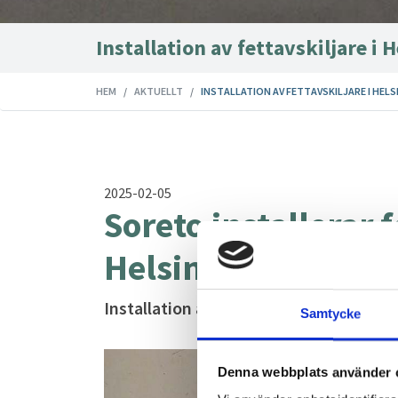
Installation av fettavskiljare i 
HEM
AKTUELLT
INSTALLATION AV FETTAVSKILJARE I HEL
2025-02-05
Soreto installerar f
Helsingborg
Installation av fettavskiljare i Helsing
Samtycke
Denna webbplats använder 