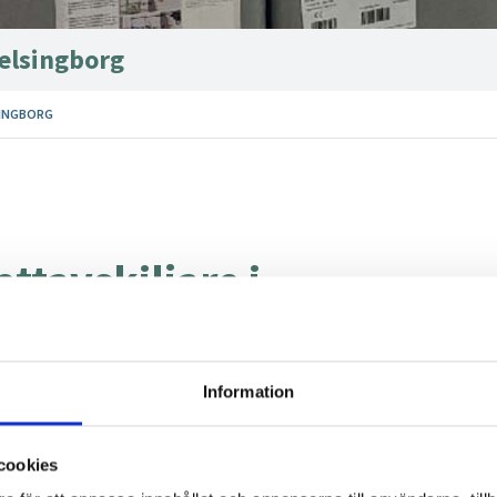
Helsingborg
SINGBORG
ettavskiljare i
borg
Information
cookies